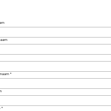
aam
naam
fsnaam
*
n
e
*