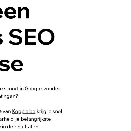
een
s SEO
yse
te scoort in Google, zonder
htingen?
e
van
Koppie.be
krijg je snel
arheid, je belangrijkste
 in de resultaten.