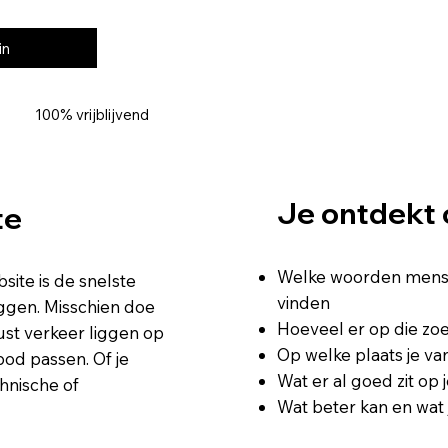
in
100% vrijblijvend
Je ontdekt 
te
Welke woorden mensen
ite is de snelste
vinden
iggen. Misschien doe
Hoeveel er op die z
ust verkeer liggen op
Op welke plaats je va
bod passen. Of je
Wat er al goed zit op 
hnische of
Wat beter kan en wat 