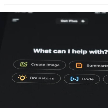
3 minuten om te lezen
Zoek je een freelance SEO expert?
Ben je hier beland omdat je hebt gezocht op ‘freelance SEO’ of ‘S
freelancer’? Dan ben je hier op de juiste plek beland. Niet alleen
omdat Google je de weg wees, maar vooral omdat je begrijpt dat
online vindbaarheid cruciaal is voor je bedrijf. Misschien heb je een
prachtige website, maar blijven de bezoekers weg. Of misschien kr
je wel bezoekers, maar haken ze te snel af. De logische stap is dan
een specialist in te schakelen. Maar heb je puur een technische exp
n