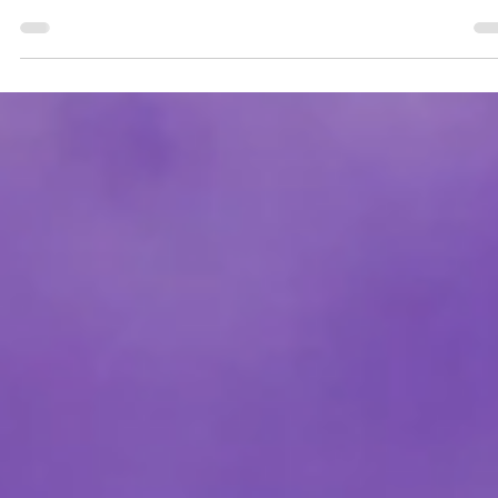
overtuigende brand movie voor de sociale economie. Het sterk
staaltje storytelling geeft hier authenticiteit en herkenbaarheid aan
boodschap. Dubbel raak! In de gemiddelde merkvideo hoor je enk
een voice-over, vaak afgewisseld met interviews van medewerkers
Als het goed gemaakt is, hoef