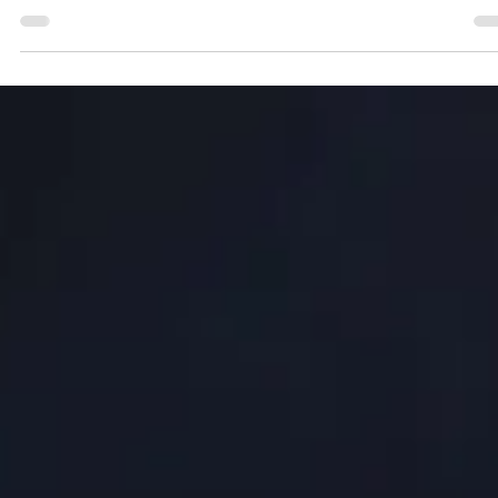
4 minuten om te lezen
Einstein zei nooit...
Citaten gebruiken om je teksten meer kracht te geven? Het kan ee
goed idee zijn, maar het loopt vaak gruwelijk fout. In de Gentse
universiteit weten ze dat ondertussen ook. Rector Petra De Sutter
gebruikte enkele citaten van Einstein die niet bleken te kloppen. Ma
zij is zeker geen uitzondering. Door het gemak waarmee je vandaa
teksten kan laten schrijven door AI, zal dit enkel maar toenemen.
Teksten geschreven door AI worden zo al snel ai, ai, ai, ... Artificiële
Intelli