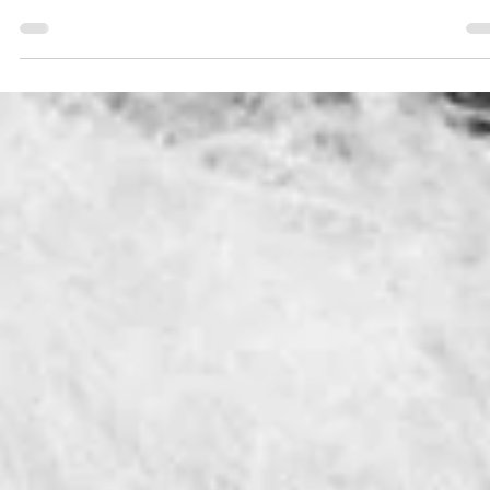
gamechanger voor jouw communicatie
Storytelling is een krachtig communicatiemiddel voor bedrijven e
organisaties. Met een persoonlijk interview bereik je je doelgroep
beter dan met droge tekst. Het GO! scholennet bewijst dit met het
verhaal van snowboardster Sky Remans: een jong topsporttalent 
school en topsport combineert. Een concreet voorbeeld van hoe j
visie en strategie tastbaar maakt via een menselijk verhaal.